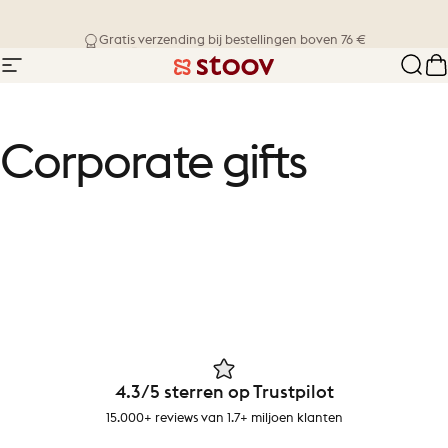
Ga naar inhoud
Levering binnen 1-4 werkdagen
Gratis verzending bij bestellingen boven 76 €
Site navigatie
Stoov® | Cordless Heated Cushions &
Zoek
W
Corporate
gifts
4.3/5 sterren op Trustpilot
15.000+ reviews van 1.7+ miljoen klanten