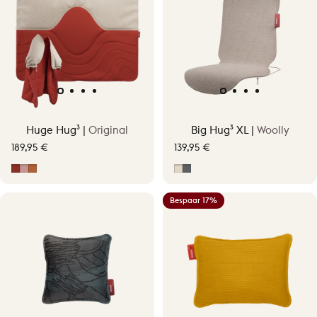
Huge Hug³ |
Original
Big Hug³ XL |
Woolly
189,95 €
139,95 €
Earth Red
Soft Pink
Terracotta Orange
Soft Beige
Grijs
Bespaar 17%