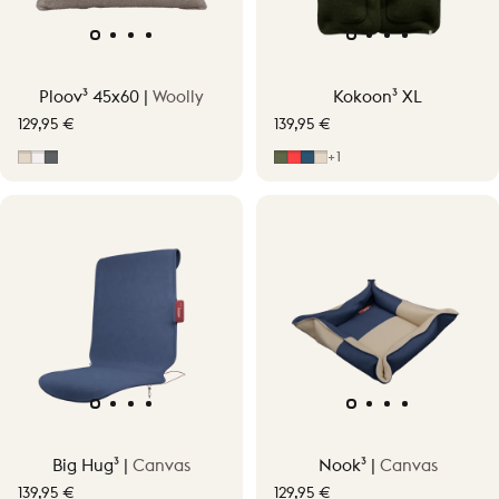
Ploov³ 45x60 |
Woolly
Kokoon³ XL
129,95 €
139,95 €
Soft Beige
Off-White
Grijs
Moss Green
Signature Orange
Midnight Blue
Soft Beige
+1
Big Hug³ |
Canvas
Nook³ |
Canvas
139,95 €
129,95 €