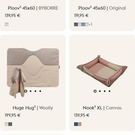
Ploov³ 45x60 |
BYBORRE
Ploov³ 45x60 |
Original
139,95 €
119,95 €
Fragment Beige
Grijs
Light Grey
Mid Blue
Soft Beige
+1
Huge Hug³ |
Woolly
Nook³ XL |
Canvas
199,95 €
139,95 €
Soft Beige
Grijs
Midnight Blue
Soft Pink