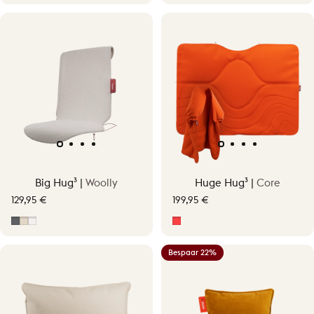
Big Hug³ |
Woolly
Huge Hug³ |
Core
129,95 €
199,95 €
Grijs
Soft Beige
Off-White
Signature Orange
Bespaar 22%