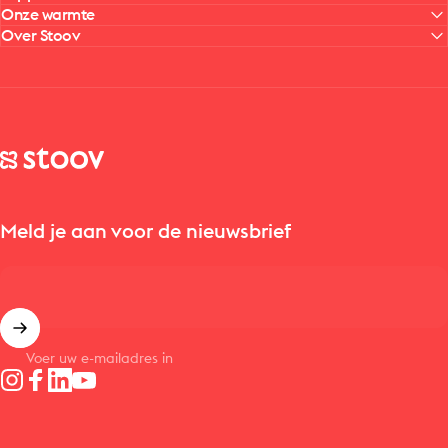
Onze warmte
Over Stoov
Stoov® | Cordless Heated Cushions & Blankets
Meld je aan voor de nieuwsbrief
Voer uw e-mailadres in
Instagram
Facebook
LinkedIn
YouTube