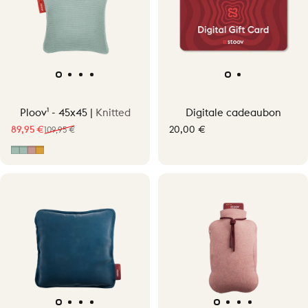
Ploov¹ - 45x45 |
Knitted
Digitale cadeaubon
89,95 €
20,00 €
109,95 €
Verkoopprijs
Normale prijs
Vintage Green
Vintage Green - Knit/Canvas
Old Pink - Knit/Canvas
Ocher Yellow