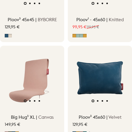
Ploov³ 45x45 |
BYBORRE
Ploov¹ - 45x60 |
Knitted
129,95 €
99,95 €
119,95 €
Verkoopprijs
Normale prijs
Fragment Blue
Fragment Beige
Ocher Yellow
Vintage Green
Vintage Green - Knit/
Ocher Yellow - Knit/
Big Hug³ XL |
Canvas
Ploov³ 45x60 |
Velvet
149,95 €
129,95 €