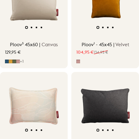
Ploov³ 45x60 |
Canvas
Ploov¹ - 45x45 |
Velvet
129,95 €
104,95 €
134,95 €
Verkoopprijs
Normale prijs
Midnight Blue
Ocher Yellow
Moss Green
Soft Pink
Pepper Pink
+1