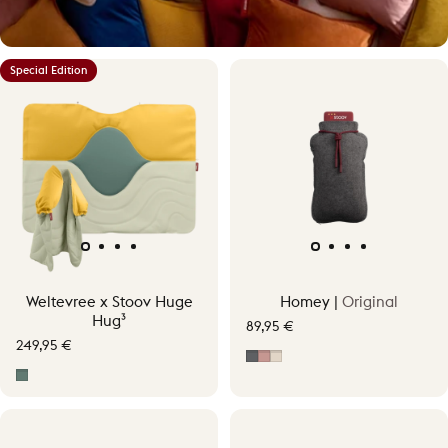
Special Edition
Warmte, op jouw manier
Weltevree x Stoov Huge
Homey |
Original
Ervaar persoonlijke draadloze warmte tot 58 °C.
Hug³
89,95 €
249,95 €
Grijs
Soft Pink
Soft Beige
Dawn