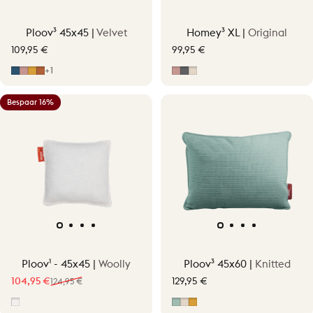
Ploov³ 45x45 |
Velvet
Homey³ XL |
Original
109,95 €
99,95 €
Midnight Blue
Soft Pink
Ocher Yellow
Terracotta Orange
Soft Pink
Grijs
Soft Beige
+1
Bespaar 16%
Ploov¹ - 45x45 |
Woolly
Ploov³ 45x60 |
Knitted
104,95 €
129,95 €
124,95 €
Verkoopprijs
Normale prijs
Off-White/Grey
Vintage Green
Soft Beige
Ocher Yellow