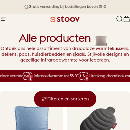
Ga naar inhoud
Levering binnen 1-4 werkdagen
Site navigatie
Stoov® | Cordless Heated Cushions &
Zoek
W
Alle producten
Ontdek ons hele assortiment van draadloze warmtekussens,
dekens, pads, huisdierbedden en sjaals. Stijlvolle designs en
gezellige infraroodwarmte voor iedereen.
oze warmte
Infraroodwarmte tot 58 °C
Urenlang draadloos comf
Filteren en sorteren