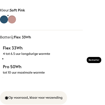
Kleur
Kleur:
Soft Pink
Batterij
Batterij:
Flex 33Wh
Flex 33Wh
4 tot 6.5 uur langdurige warmte
Bestseller
Pro 50Wh
tot 10 uur maximale warmte
Op voorraad, klaar voor verzending