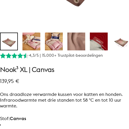
4,3/5 | 15.000+ Trustpilot-beoordelingen
Nook³
XL
|
Canvas
139,95 €
Ons draadloze verwarmde kussen voor katten en honden.
Infraroodwarmte met drie standen tot 58 °C en tot 10 uur
warmte.
Stof
Stof:
Canvas