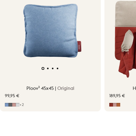
Ploov³ 45x45 |
Original
H
99,95 €
189,95 €
Mid Blue
Grey
Soft Pink
Light Grey
Earth Red
Soft Pink
Terraco
+2