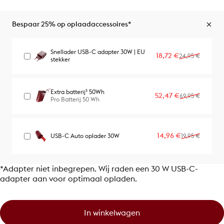
Bespaar 25% op oplaadaccessoires*
Snellader USB-C adapter 30W | EU
Verkoopprijs
Normale prijs
18,72 €
24,95 €
stekker
Extra batterij³ 50Wh
Verkoopprijs
Normale prijs
52,47 €
69,95 €
Pro Batterij 50 Wh
Verkoopprijs
Normale prijs
14,96 €
USB-C Auto oplader 30W
19,95 €
*Adapter niet inbegrepen. Wij raden een 30 W USB-C-
adapter aan voor optimaal opladen.
In winkelwagen