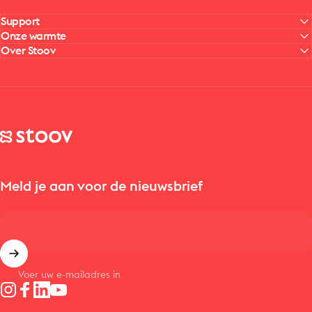
Support
Onze warmte
Over Stoov
Stoov® | Cordless Heated Cushions & Blankets
Meld je aan voor de nieuwsbrief
Voer uw e-mailadres in
Instagram
Facebook
LinkedIn
YouTube