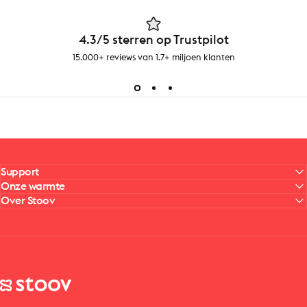
4.3/5 sterren op Trustpilot
15.000+ reviews van 1.7+ miljoen klanten
Support
Onze warmte
Over Stoov
Stoov® | Cordless Heated Cushions & Blankets