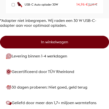
Verkoopprijs
Normale prijs
14,96 €
USB-C Auto oplader 30W
19,95 €
*Adapter niet inbegrepen. Wij raden een 30 W USB-C-
adapter aan voor optimaal opladen.
In winkelwagen
Levering binnen 1-4 werkdagen
Gecertificeerd door TÜV Rheinland
30 dagen proberen: Niet goed, geld terug
Geliefd door meer dan 1,7+ miljoen warmtefans