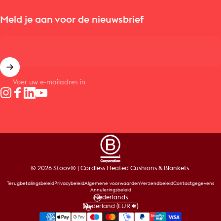
Meld je aan voor de nieuwsbrief
Voer uw e-mailadres in
Instagram
Facebook
LinkedIn
YouTube
© 2026 Stoov® | Cordless Heated Cushions & Blankets
Terugbetalingsbeleid
Privacybeleid
Algemene voorwaarden
Verzendbeleid
Contactgegevens
Annuleringsbeleid
Nederlands
Taal
Nederland (EUR €)
Land/regio