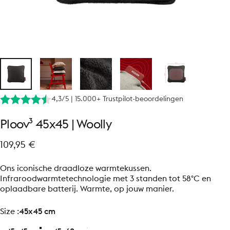
4,3/5 | 15.000+ Trustpilot-beoordelingen
Ploov³
45x45
|
Woolly
109,95 €
Ons iconische draadloze warmtekussen.
Infraroodwarmtetechnologie met 3 standen tot 58°C en
oplaadbare batterij. Warmte, op jouw manier.
size
Size :
45x45 cm