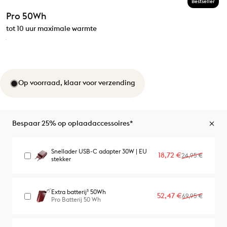
Bestseller
Pro 50Wh
tot 10 uur maximale warmte
Op voorraad, klaar voor verzending
Bespaar 25% op oplaadaccessoires*
Snellader USB-C adapter 30W | EU
Verkoopprijs
Normale prijs
18,72 €
24,95 €
stekker
Extra batterij³ 50Wh
Verkoopprijs
Normale prijs
52,47 €
69,95 €
Pro Batterij 50 Wh