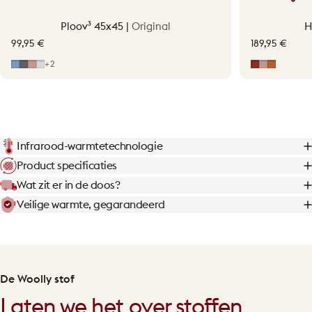
Ploov³ 45x45 |
Original
H
99,95 €
189,95 €
Mid Blue
Grey
Soft Pink
Light Grey
Earth Red
Soft Pink
Terraco
+2
Infrarood-warmtetechnologie
Product specificaties
Wat zit er in de doos?
Veilige warmte, gegarandeerd
De Woolly stof
Laten we het over stoffen