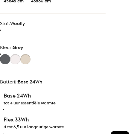
45x45 cm
45x60 cm
Stof
Stof:
Woolly
Kleur
Kleur:
Grey
Batterij
Batterij:
Base 24Wh
Base 24Wh
tot 4 uur essentiële warmte
Flex 33Wh
4 tot 6,5 uur langdurige warmte